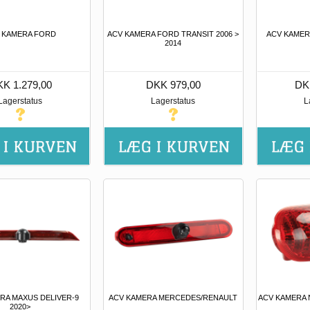
 KAMERA FORD
ACV KAMERA FORD TRANSIT 2006 >
ACV KAMERA
2014
K 1.279,00
DKK 979,00
DK
Lagerstatus
Lagerstatus
L
RA MAXUS DELIVER-9
ACV KAMERA MERCEDES/RENAULT
ACV KAMERA 
2020>