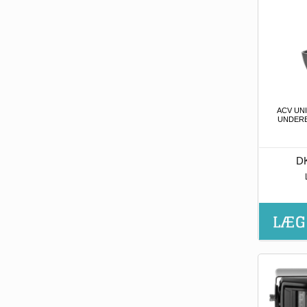
ACV UNI
UNDER
DK