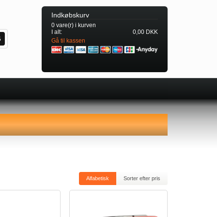
Indkøbskurv
0 vare(r) i kurven
I alt:
0,00 DKK
Gå til kassen
Alfabetisk
Sorter efter pris