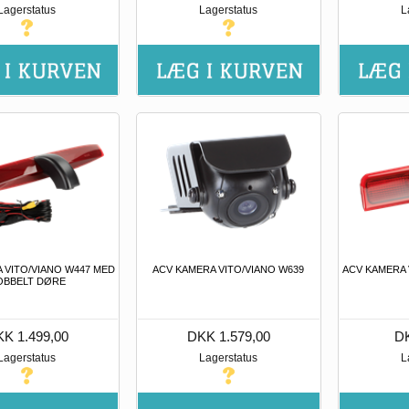
Lagerstatus
Lagerstatus
L
 VITO/VIANO W447 MED
ACV KAMERA VITO/VIANO W639
ACV KAMERA 
OBBELT DØRE
K 1.499,00
DKK 1.579,00
DK
Lagerstatus
Lagerstatus
L