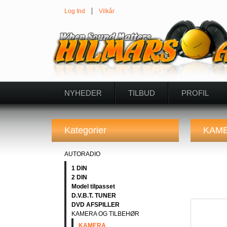
Log Ind
Vilkår
NYHEDER
TILBUD
PROFIL
Kategorier
KAM
AUTORADIO
1 DIN
2 DIN
Model tilpasset
D.V.B.T. TUNER
DVD AFSPILLER
KAMERA OG TILBEHØR
KAMERA