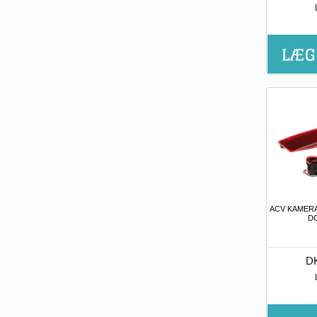
ACV KAMERA
D
DK