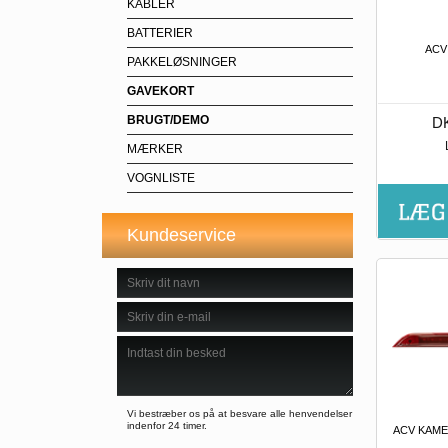
KABLER
BATTERIER
ACV
PAKKELØSNINGER
GAVEKORT
BRUGT/DEMO
DK
MÆRKER
VOGNLISTE
Kundeservice
Vi bestræber os på at besvare alle henvendelser
indenfor 24 timer.
ACV KAME