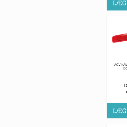
ACV KA
D
D