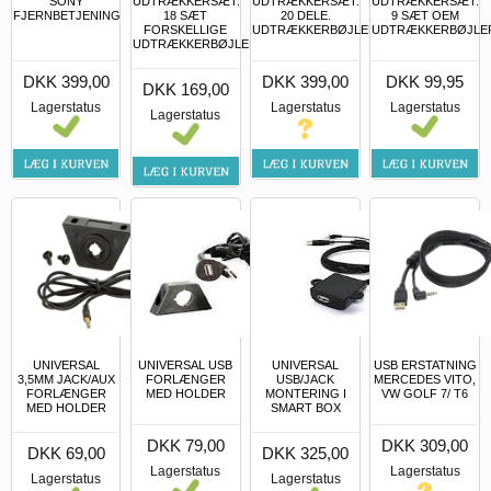
SONY
UDTRÆKKERSÆT.
UDTRÆKKERSÆT.
UDTRÆKKERSÆT.
FJERNBETJENING
18 SÆT
20 DELE.
9 SÆT OEM
FORSKELLIGE
UDTRÆKKERBØJLER
UDTRÆKKERBØJLE
UDTRÆKKERBØJLER
DKK 399,00
DKK 399,00
DKK 99,95
DKK 169,00
Lagerstatus
Lagerstatus
Lagerstatus
Lagerstatus
UNIVERSAL
UNIVERSAL USB
UNIVERSAL
USB ERSTATNING
3,5MM JACK/AUX
FORLÆNGER
USB/JACK
MERCEDES VITO,
FORLÆNGER
MED HOLDER
MONTERING I
VW GOLF 7/ T6
MED HOLDER
SMART BOX
DKK 79,00
DKK 309,00
DKK 69,00
DKK 325,00
Lagerstatus
Lagerstatus
Lagerstatus
Lagerstatus