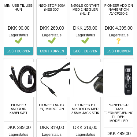
MINI USB TIL USB
NØD-STOP 300A
NØGLE KONTAKT
PIONEER ADD ON
HUN
(HES 300)
MED 2 NØGLER
NAVIGATION
(HLI 1)
AVICF260-2
DKK 90,00
DKK 269,00
DKK 159,00
DKK 4.399,00
Lagerstatus
Lagerstatus
Lagerstatus
Lagerstatus
PIONEER
PIONEER AUTO
PIONEER BT
PIONEER CD-
ANDROID
EQ MIKROFON
MIKROFON MED
R320
KABELSÆT
2.5MM JACK STIK
FJERNBETJENING
TIL DEH-
MODELLER
DKK 399,00
DKK 319,00
DKK 319,00
DKK 499,00
Lagerstatus
Lagerstatus
Lagerstatus