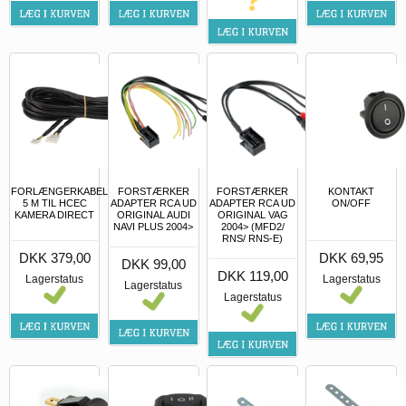
FORLÆNGERKABEL
FORSTÆRKER
FORSTÆRKER
KONTAKT
5 M TIL HCEC
ADAPTER RCA UD
ADAPTER RCA UD
ON/OFF
KAMERA DIRECT
ORIGINAL AUDI
ORIGINAL VAG
NAVI PLUS 2004>
2004> (MFD2/
RNS/ RNS-E)
DKK 379,00
DKK 69,95
DKK 99,00
DKK 119,00
Lagerstatus
Lagerstatus
Lagerstatus
Lagerstatus