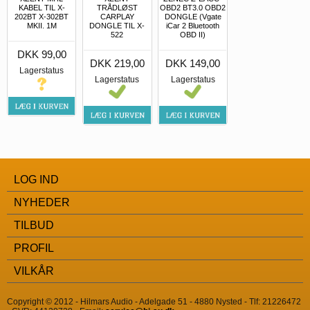
KABEL TIL X-
TRÅDLØST
OBD2 BT3.0 OBD2
202BT X-302BT
CARPLAY
DONGLE (Vgate
MKII. 1M
DONGLE TIL X-
iCar 2 Bluetooth
522
OBD II)
DKK 99,00
DKK 219,00
DKK 149,00
Lagerstatus
Lagerstatus
Lagerstatus
LOG IND
NYHEDER
TILBUD
PROFIL
VILKÅR
Copyright © 2012 - Hilmars Audio - Adelgade 51 - 4880 Nysted - Tlf: 21226472