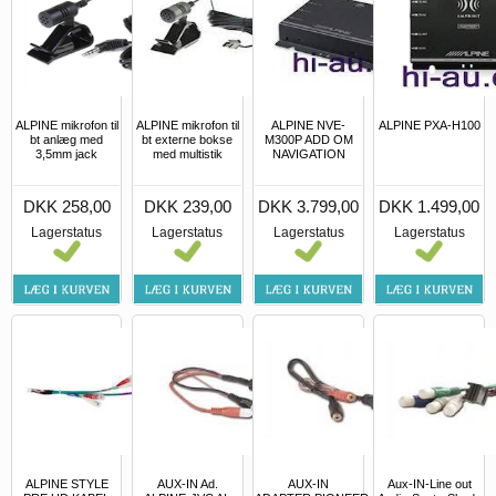
ALPINE mikrofon til
ALPINE mikrofon til
ALPINE NVE-
ALPINE PXA-H100
bt anlæg med
bt externe bokse
M300P ADD OM
3,5mm jack
med multistik
NAVIGATION
DKK 258,00
DKK 239,00
DKK 3.799,00
DKK 1.499,00
Lagerstatus
Lagerstatus
Lagerstatus
Lagerstatus
ALPINE STYLE
AUX-IN Ad.
AUX-IN
Aux-IN-Line out