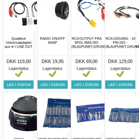
Quadlock
RADIO ON/OFF
RCA OUTPUT FRA
RCA UDGANG - 10
Universaladapter
KNAP
6POL MINI ISO
PIN ISO -
aux-in / LINE OUT
(BLAUPUNKT,GRUNDIG,BECKER,VDO,PHI
(BLAUPUNKT,GRUND
DKK 119,00
DKK 19,95
DKK 69,00
DKK 129,00
Lagerstatus
Lagerstatus
Lagerstatus
Lagerstatus