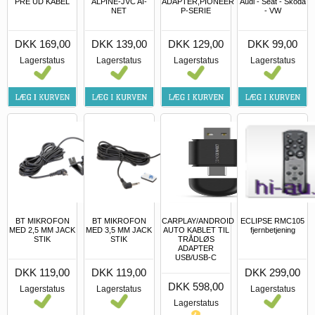
PRE UD KABEL
ALPINE-JVC AI-
ADAPTER,PIONEER
Audi - Seat - Skoda
NET
P-SERIE
- VW
DKK 169,00
DKK 139,00
DKK 129,00
DKK 99,00
Lagerstatus
Lagerstatus
Lagerstatus
Lagerstatus
BT MIKROFON
BT MIKROFON
CARPLAY/ANDROID
ECLIPSE RMC105
MED 2,5 MM JACK
MED 3,5 MM JACK
AUTO KABLET TIL
fjernbetjening
STIK
STIK
TRÅDLØS
ADAPTER
USB/USB-C
DKK 119,00
DKK 119,00
DKK 299,00
DKK 598,00
Lagerstatus
Lagerstatus
Lagerstatus
Lagerstatus