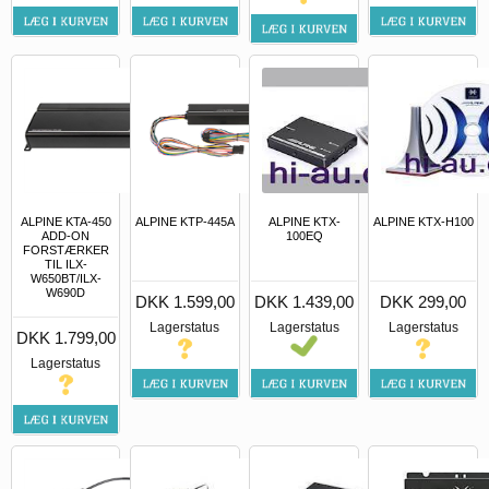
ALPINE KTA-450
ALPINE KTP-445A
ALPINE KTX-
ALPINE KTX-H100
ADD-ON
100EQ
FORSTÆRKER
TIL ILX-
W650BT/ILX-
W690D
DKK 1.599,00
DKK 1.439,00
DKK 299,00
Lagerstatus
Lagerstatus
Lagerstatus
DKK 1.799,00
Lagerstatus