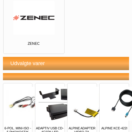
ZENEC
Udvalgte varer
6-POL. MINI-ISO -
ADAPTIV USB CD-
ALPINE ADAPTER
ALPINE KCE-422I
5 PHONOSTIK
AFSPILLER
VIDEO TIL