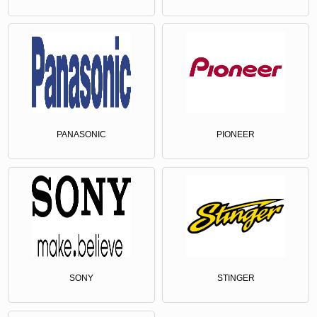
PANASONIC
PIONEER
SONY
STINGER