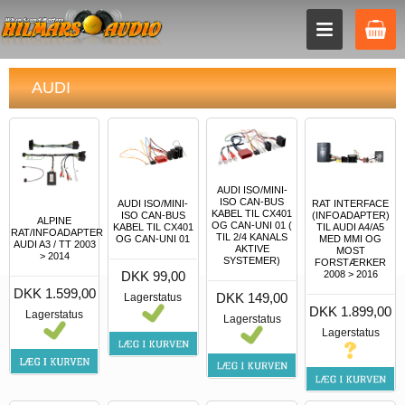
AUDI
AUDI ISO/MINI-
ISO CAN-BUS
AUDI ISO/MINI-
RAT INTERFACE
KABEL TIL CX401
ISO CAN-BUS
(INFOADAPTER)
ALPINE
OG CAN-UNI 01 (
KABEL TIL CX401
TIL AUDI A4/A5
RAT/INFOADAPTER
TIL 2/4 KANALS
OG CAN-UNI 01
MED MMI OG
AUDI A3 / TT 2003
AKTIVE
MOST
> 2014
SYSTEMER)
FORSTÆRKER
DKK 99,00
2008 > 2016
DKK 1.599,00
DKK 149,00
Lagerstatus
DKK 1.899,00
Lagerstatus
Lagerstatus
Lagerstatus