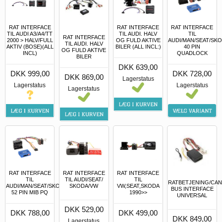
RAT INTERFACE
RAT INTERFACE
RAT INTERFACE
TIL AUDI A3/A4/TT
TIL AUDI. HALV
TIL
RAT INTERFACE
2000 > HALV/FULL
OG FULD AKTIVE
AUDI/MAN/SEAT/SK
TIL AUDI. HALV
AKTIV (BOSE)(ALL
BILER (ALL INCL:)
40 PIN
OG FULD AKTIVE
INCL)
QUADLOCK
BILER
DKK 639,00
DKK 999,00
DKK 728,00
DKK 869,00
Lagerstatus
Lagerstatus
Lagerstatus
Lagerstatus
RAT INTERFACE
RAT INTERFACE
RAT INTERFACE
TIL
TIL AUDI/SEAT/
TIL
RATBETJENING/CAN
AUDI/MAN/SEAT/SKODA/VW
SKODA/VW
VW,SEAT,SKODA
BUS INTERFACE
52 PIN MIB PQ
1990>>
UNIVERSAL
DKK 529,00
DKK 788,00
DKK 499,00
DKK 849,00
Lagerstatus