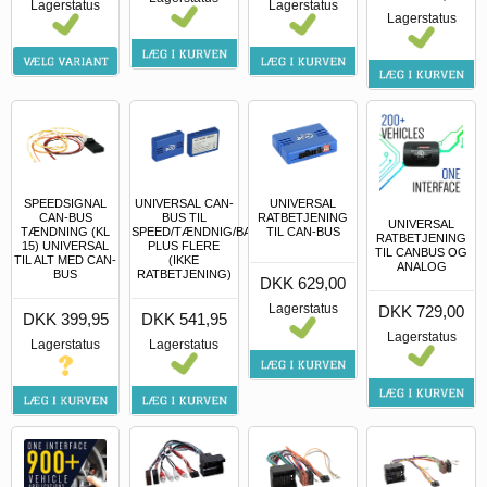
Lagerstatus
Lagerstatus
Lagerstatus
SPEEDSIGNAL
UNIVERSAL CAN-
UNIVERSAL
CAN-BUS
BUS TIL
RATBETJENING
UNIVERSAL
TÆNDNING (KL
SPEED/TÆNDNIG/BAK
TIL CAN-BUS
RATBETJENING
15) UNIVERSAL
PLUS FLERE
TIL CANBUS OG
TIL ALT MED CAN-
(IKKE
ANALOG
BUS
RATBETJENING)
DKK 629,00
Lagerstatus
DKK 729,00
DKK 399,95
DKK 541,95
Lagerstatus
Lagerstatus
Lagerstatus