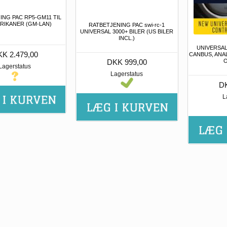
ING PAC RP5-GM11 TIL
ERIKANER (GM-LAN)
RATBETJENING PAC swi-rc-1
UNIVERSAL 3000+ BILER (US BILER
INCL.)
UNIVERSAL
K 2.479,00
CANBUS, ANAL
DKK 999,00
O
Lagerstatus
Lagerstatus
DK
L