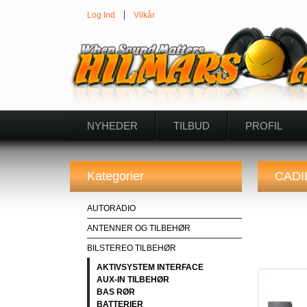
Log Ind
Vilkår
NYHEDER
TILBUD
PROFIL
Kategorier
CADI
AUTORADIO
ANTENNER OG TILBEHØR
BILSTEREO TILBEHØR
AKTIVSYSTEM INTERFACE
AUX-IN TILBEHØR
BAS RØR
BATTERIER