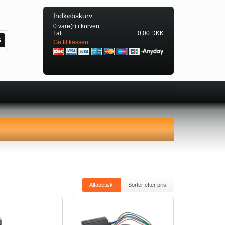
Indkøbskurv
0 vare(r) i kurven
I alt:
0,00 DKK
Gå til kassen
Alfabetisk
Sorter efter pris