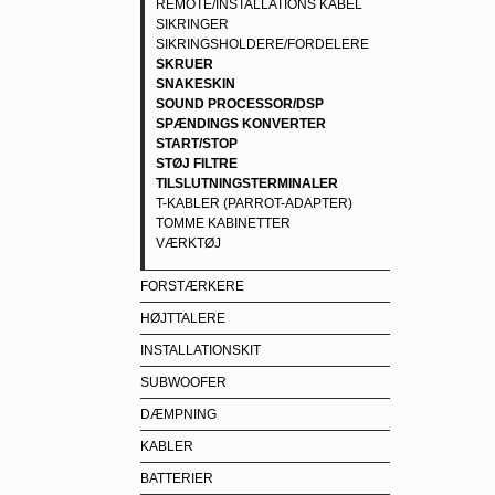
REMOTE/INSTALLATIONS KABEL
SIKRINGER
SIKRINGSHOLDERE/FORDELERE
SKRUER
SNAKESKIN
SOUND PROCESSOR/DSP
SPÆNDINGS KONVERTER
START/STOP
STØJ FILTRE
TILSLUTNINGSTERMINALER
T-KABLER (PARROT-ADAPTER)
TOMME KABINETTER
VÆRKTØJ
FORSTÆRKERE
HØJTTALERE
INSTALLATIONSKIT
SUBWOOFER
DÆMPNING
KABLER
BATTERIER