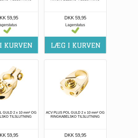
KK 59,95
DKK 59,95
agerstatus
Lagerstatus
L GULD 2 x 10 mm² OG
ACV PLUS POL GULD 2 x 10 mm² OG
LSKO TILSLUTNING
RINGKABELSKO TILSLUTNING
KK 59,95
DKK 59,95