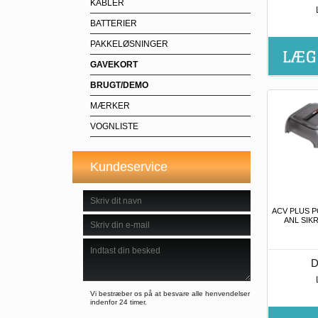
KABLER
BATTERIER
PAKKELØSNINGER
GAVEKORT
BRUGT/DEMO
MÆRKER
VOGNLISTE
Kundeservice
ACV PLUS P
ANL SIKR
D
Vi bestræber os på at besvare alle henvendelser
indenfor 24 timer.