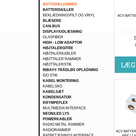
BATTERIKLEMMER
BATTERISKILLER
BEKLÆDNINGSFILT OG VINYL
ACV BATTE
BLÆSERE
CAN-BUS
DISPLAY/UDLÆSNING
GLASFIBER
HIGH - LOW ADAPTOR
HØJTALERGITRE
HØJTALERKABLER
HØJTTALER RAMMER
HØJTTALERSTIK
INBAY® TRÅDLØS OPLADNING
ISO STIK
KABEL MONTERING
KABELSKO
KABELSÆT
KONDENSATOR
KRYMPEFLEX
MULTIMEDIA INTERFACE
NEON/LED LYS
POWERKABLER
RADIO METAL RAMMER
RADIORAMMER
ACV BATTERI
mm² / 1 
RATBETJENINGS INTERFACE