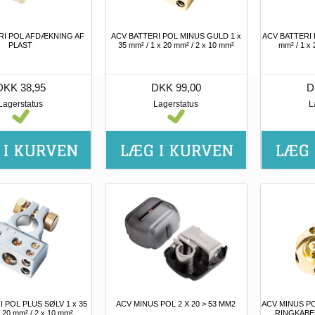
RI POL AFDÆKNING AF
ACV BATTERI POL MINUS GULD 1 x
ACV BATTERI 
PLAST
35 mm² / 1 x 20 mm² / 2 x 10 mm²
mm² / 1 x 
DKK 38,95
DKK 99,00
D
Lagerstatus
Lagerstatus
L
 POL PLUS SØLV 1 x 35
ACV MINUS POL 2 X 20 > 53 MM2
ACV MINUS PO
x 20 mm² / 2 x 10 mm²
RINGKABE