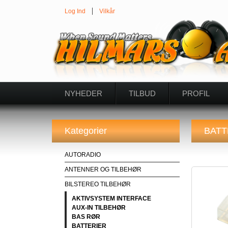
Log Ind
Vilkår
NYHEDER
TILBUD
PROFIL
Kategorier
BATT
AUTORADIO
ANTENNER OG TILBEHØR
BILSTEREO TILBEHØR
AKTIVSYSTEM INTERFACE
AUX-IN TILBEHØR
BAS RØR
BATTERIER