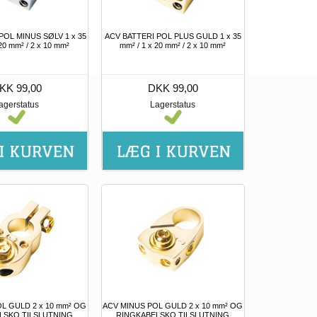
POL MINUS SØLV 1 x 35
ACV BATTERI POL PLUS GULD 1 x 35
20 mm² / 2 x 10 mm²
mm² / 1 x 20 mm² / 2 x 10 mm²
KK 99,00
DKK 99,00
agerstatus
Lagerstatus
L GULD 2 x 10 mm² OG
ACV MINUS POL GULD 2 x 10 mm² OG
LSKO TILSLUTNING
RINGKABELSKO TILSLUTNING