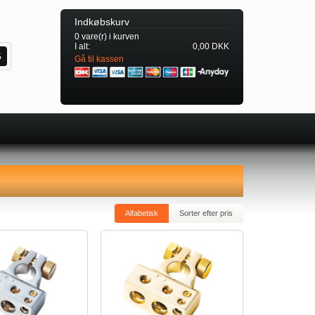
Indkøbskurv
0 vare(r) i kurven
I alt:
0,00 DKK
Gå til kassen
Alfabetisk
Sorter efter pris