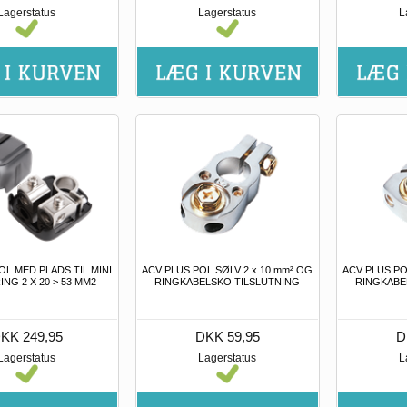
Lagerstatus
Lagerstatus
L
OL MED PLADS TIL MINI
ACV PLUS POL SØLV 2 x 10 mm² OG
ACV PLUS PO
ING 2 X 20 > 53 MM2
RINGKABELSKO TILSLUTNING
RINGKABE
KK 249,95
DKK 59,95
D
Lagerstatus
Lagerstatus
L