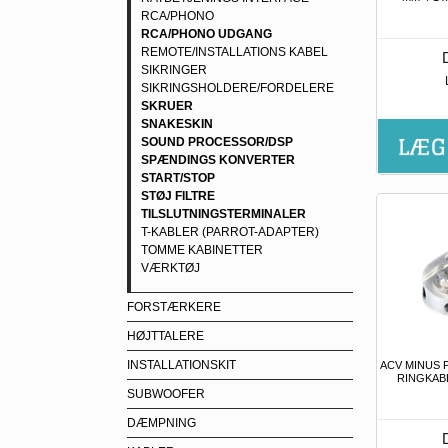
RCA/PHONO
RCA/PHONO UDGANG
REMOTE/INSTALLATIONS KABEL
SIKRINGER
SIKRINGSHOLDERE/FORDELERE
SKRUER
SNAKESKIN
SOUND PROCESSOR/DSP
SPÆNDINGS KONVERTER
START/STOP
STØJ FILTRE
TILSLUTNINGSTERMINALER
T-KABLER (PARROT-ADAPTER)
TOMME KABINETTER
VÆRKTØJ
FORSTÆRKERE
HØJTTALERE
INSTALLATIONSKIT
ACV MINUS P
RINGKAB
SUBWOOFER
DÆMPNING