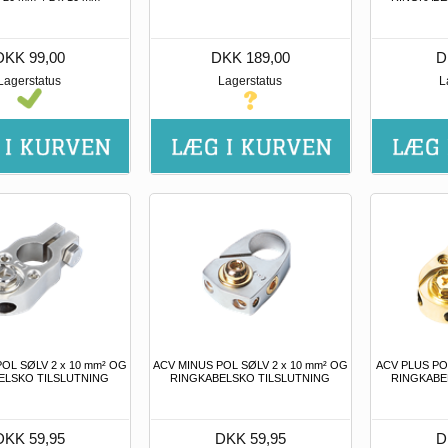
DKK 99,00
DKK 189,00
D
Lagerstatus
Lagerstatus
L
OL SØLV 2 x 10 mm² OG
ACV MINUS POL SØLV 2 x 10 mm² OG
ACV PLUS PO
ELSKO TILSLUTNING
RINGKABELSKO TILSLUTNING
RINGKABE
DKK 59,95
DKK 59,95
D