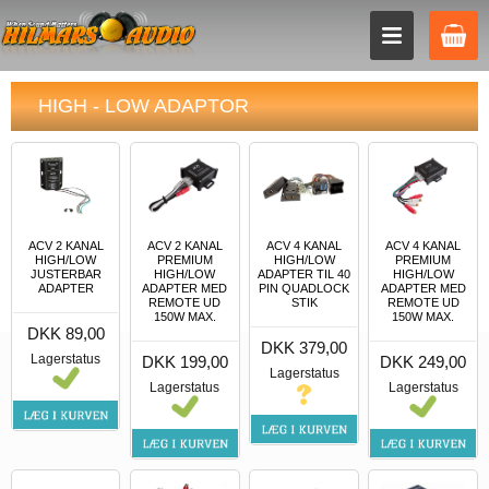
HIGH - LOW ADAPTOR
ACV 2 KANAL
ACV 2 KANAL
ACV 4 KANAL
ACV 4 KANAL
HIGH/LOW
PREMIUM
HIGH/LOW
PREMIUM
JUSTERBAR
HIGH/LOW
ADAPTER TIL 40
HIGH/LOW
ADAPTER
ADAPTER MED
PIN QUADLOCK
ADAPTER MED
REMOTE UD
STIK
REMOTE UD
150W MAX.
150W MAX.
DKK 89,00
DKK 379,00
Lagerstatus
DKK 199,00
DKK 249,00
Lagerstatus
Lagerstatus
Lagerstatus