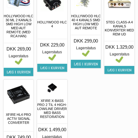
HOLLYWOOD HLC
HOLLYWOOD HLC
30 ML 2 KANALS
40 4 KANALS SMD
HOLLYWOOD HLC
STEG CLASS-A 4
SMD HIGH LOW
HIGH LOW MED
4
KANALS
MED AUT
AUT REMOTE
KONVERTER MED
REMOTE (MED
REM UD
RCA HAN)
DKK 299,00
DKK 229,00
DKK 1.329,00
Lagerstatus
DKK 269,00
Lagerstatus
Lagerstatus
Lagerstatus
XFIRE X-BASS
PRO 2 TIL 4 HIGH-
LOW/LINE DRIVER
MED BASS
XFIRE HL4 PRO
RESTORATION
ACTIV SIGNAL
CONVERTER
DKK 1.499,00
DKK 749,00
Lagerstatus