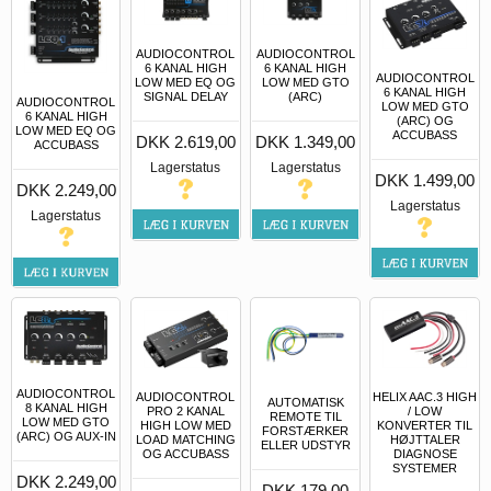
AUDIOCONTROL
AUDIOCONTROL
6 KANAL HIGH
6 KANAL HIGH
AUDIOCONTROL
LOW MED EQ OG
LOW MED GTO
6 KANAL HIGH
SIGNAL DELAY
(ARC)
AUDIOCONTROL
LOW MED GTO
6 KANAL HIGH
(ARC) OG
LOW MED EQ OG
ACCUBASS
DKK 2.619,00
DKK 1.349,00
ACCUBASS
Lagerstatus
Lagerstatus
DKK 1.499,00
DKK 2.249,00
Lagerstatus
Lagerstatus
AUDIOCONTROL
AUDIOCONTROL
HELIX AAC.3 HIGH
AUTOMATISK
8 KANAL HIGH
PRO 2 KANAL
/ LOW
REMOTE TIL
LOW MED GTO
HIGH LOW MED
KONVERTER TIL
FORSTÆRKER
(ARC) OG AUX-IN
LOAD MATCHING
HØJTTALER
ELLER UDSTYR
OG ACCUBASS
DIAGNOSE
SYSTEMER
DKK 2.249,00
DKK 179,00