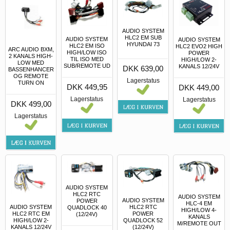
AUDIO SYSTEM
HLC2 EM SUB
AUDIO SYSTEM
AUDIO SYSTEM
HYUNDAI 73
HLC2 EM ISO
HLC2 EVO2 HIGH
ARC AUDIO BXM,
HIGH/LOW ISO
POWER
2 KANALS HIGH-
TIL ISO MED
HIGH/LOW 2-
LOW MED
SUB/REMOTE UD
KANALS 12/24V
DKK 639,00
BASSENHANCER
OG REMOTE
Lagerstatus
TURN ON
DKK 449,95
DKK 449,00
Lagerstatus
Lagerstatus
DKK 499,00
Lagerstatus
AUDIO SYSTEM
HLC2 RTC
AUDIO SYSTEM
AUDIO SYSTEM
POWER
HLC-4 EM
HLC2 RTC
AUDIO SYSTEM
QUADLOCK 40
HIGH/LOW 4-
POWER
HLC2 RTC EM
(12/24V)
KANALS
QUADLOCK 52
HIGH/LOW 2-
M/REMOTE OUT
(12/24V)
KANALS 12/24V