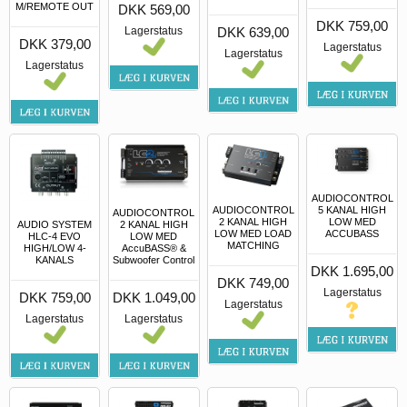
M/REMOTE OUT
DKK 569,00
DKK 759,00
Lagerstatus
DKK 639,00
DKK 379,00
Lagerstatus
Lagerstatus
Lagerstatus
AUDIOCONTROL
5 KANAL HIGH
AUDIOCONTROL
AUDIOCONTROL
LOW MED
2 KANAL HIGH
2 KANAL HIGH
AUDIO SYSTEM
ACCUBASS
LOW MED LOAD
LOW MED
HLC-4 EVO
MATCHING
AccuBASS® &
HIGH/LOW 4-
Subwoofer Control
KANALS
DKK 1.695,00
DKK 749,00
Lagerstatus
DKK 1.049,00
DKK 759,00
Lagerstatus
Lagerstatus
Lagerstatus