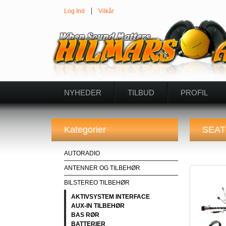
Log Ind
Vilkår
NYHEDER
TILBUD
PROFIL
Kategorier
SEAT
AUTORADIO
ANTENNER OG TILBEHØR
BILSTEREO TILBEHØR
AKTIVSYSTEM INTERFACE
AUX-IN TILBEHØR
BAS RØR
BATTERIER