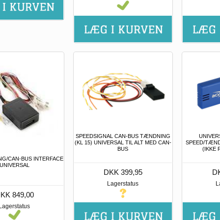
SPEEDSIGNAL CAN-BUS TÆNDNING
UNIVER
(KL 15) UNIVERSAL TIL ALT MED CAN-
SPEED/TÆND
BUS
(IKKE
NG/CAN-BUS INTERFACE
UNIVERSAL
DKK 399,95
DK
Lagerstatus
L
KK 849,00
Lagerstatus