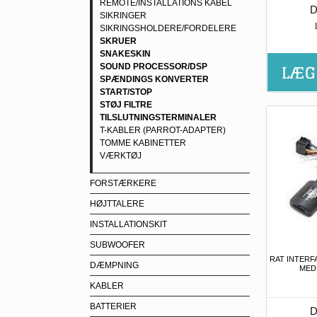
REMOTE/INSTALLATIONS KABEL
D
SIKRINGER
SIKRINGSHOLDERE/FORDELERE
SKRUER
SNAKESKIN
SOUND PROCESSOR/DSP
SPÆNDINGS KONVERTER
START/STOP
STØJ FILTRE
TILSLUTNINGSTERMINALER
T-KABLER (PARROT-ADAPTER)
TOMME KABINETTER
VÆRKTØJ
FORSTÆRKERE
HØJTTALERE
INSTALLATIONSKIT
SUBWOOFER
RAT INTERF
DÆMPNING
MED
KABLER
BATTERIER
D