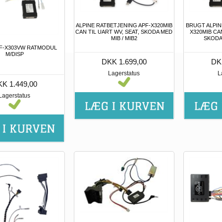
ALPINE RATBETJENING APF-X320MIB
BRUGT ALPIN
CAN TIL UART WV, SEAT, SKODA MED
X320MIB CAN
MIB / MIB2
SKODA 
PF-X303VW RATMODUL
M/DISP
DKK 1.699,00
DK
Lagerstatus
L
K 1.449,00
Lagerstatus