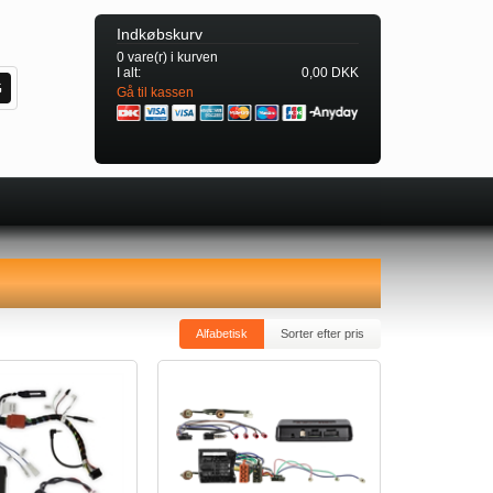
Indkøbskurv
0 vare(r) i kurven
I alt:
0,00 DKK
Gå til kassen
Alfabetisk
Sorter efter pris