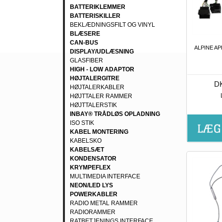
BATTERIKLEMMER
BATTERISKILLER
BEKLÆDNINGSFILT OG VINYL
BLÆSERE
CAN-BUS
ALPINE A
DISPLAY/UDLÆSNING
GLASFIBER
HIGH - LOW ADAPTOR
HØJTALERGITRE
DK
HØJTALERKABLER
HØJTTALER RAMMER
HØJTTALERSTIK
INBAY® TRÅDLØS OPLADNING
ISO STIK
KABEL MONTERING
KABELSKO
KABELSÆT
KONDENSATOR
KRYMPEFLEX
MULTIMEDIA INTERFACE
NEON/LED LYS
POWERKABLER
RADIO METAL RAMMER
RADIORAMMER
RATBETJENINGS INTERFACE