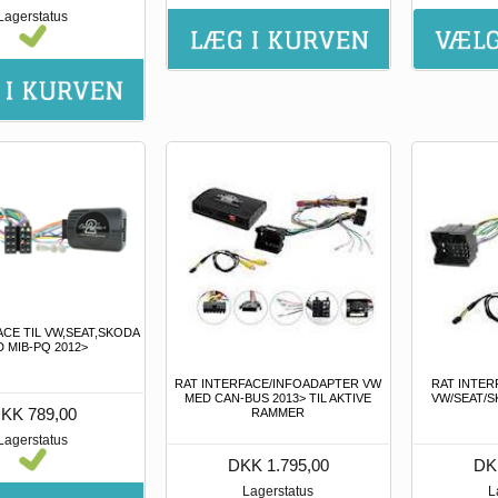
Lagerstatus
ACE TIL VW,SEAT,SKODA
 MIB-PQ 2012>
RAT INTERFACE/INFOADAPTER VW
RAT INTER
MED CAN-BUS 2013> TIL AKTIVE
VW/SEAT/S
KK 789,00
RAMMER
Lagerstatus
DKK 1.795,00
DK
Lagerstatus
L