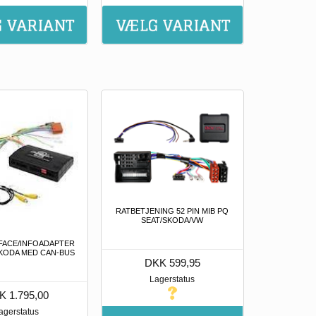
RATBETJENING 52 PIN MIB PQ
SEAT/SKODA/VW
FACE/INFOADAPTER
KODA MED CAN-BUS
DKK 599,95
Lagerstatus
K 1.795,00
agerstatus