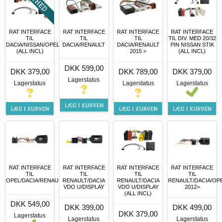
RAT INTERFACE
RAT INTERFACE
RAT INTERFACE
RAT INTERFACE
TIL
TIL
TIL
TIL DIV. MED 20/32
DACIA/RENAULT
DACIA/RENAULT
DACIA/NISSAN/OPEL/RENAULT
PIN NISSAN STIK
2015 >
(ALL INCL)
(ALL INCL)
DKK 599,00
DKK 789,00
DKK 379,00
DKK 379,00
Lagerstatus
Lagerstatus
Lagerstatus
Lagerstatus
RAT INTERFACE
RAT INTERFACE
RAT INTERFACE
RAT INTERFACE
TIL
TIL
TIL
TIL
OPEL/DACIA/RENAULT/NISSAN
RENAULT/DACIA
RENAULT/DACIA
RENAULT/DACIA/OP
VDO U/DISPLAY
VDO U/DISPLAY
2012>
(ALL INCL)
DKK 549,00
DKK 399,00
DKK 499,00
DKK 379,00
Lagerstatus
Lagerstatus
Lagerstatus