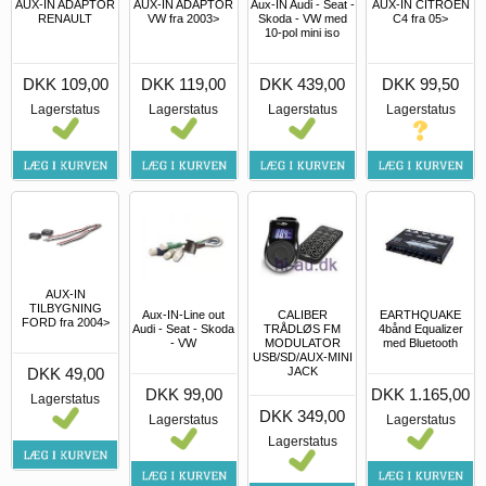
AUX-IN ADAPTOR
AUX-IN ADAPTOR
Aux-IN Audi - Seat -
AUX-IN CITROEN
RENAULT
VW fra 2003>
Skoda - VW med
C4 fra 05>
10-pol mini iso
DKK 109,00
DKK 119,00
DKK 439,00
DKK 99,50
Lagerstatus
Lagerstatus
Lagerstatus
Lagerstatus
AUX-IN
TILBYGNING
Aux-IN-Line out
CALIBER
EARTHQUAKE
FORD fra 2004>
Audi - Seat - Skoda
TRÅDLØS FM
4bånd Equalizer
- VW
MODULATOR
med Bluetooth
USB/SD/AUX-MINI
DKK 49,00
JACK
DKK 99,00
DKK 1.165,00
Lagerstatus
DKK 349,00
Lagerstatus
Lagerstatus
Lagerstatus