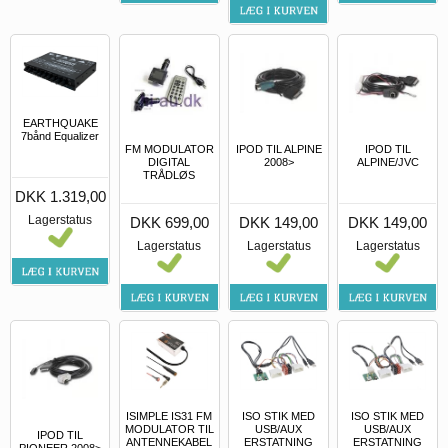
EARTHQUAKE
7bånd Equalizer
FM MODULATOR
IPOD TIL ALPINE
IPOD TIL
DIGITAL
2008>
ALPINE/JVC
TRÅDLØS
DKK 1.319,00
Lagerstatus
DKK 699,00
DKK 149,00
DKK 149,00
Lagerstatus
Lagerstatus
Lagerstatus
ISIMPLE IS31 FM
ISO STIK MED
ISO STIK MED
MODULATOR TIL
USB/AUX
USB/AUX
IPOD TIL
ANTENNEKABEL
ERSTATNING
ERSTATNING
PIONEER 2008>