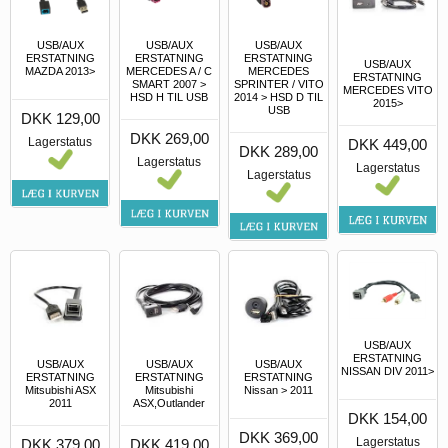
USB/AUX
USB/AUX
USB/AUX
ERSTATNING
ERSTATNING
ERSTATNING
USB/AUX
MAZDA 2013>
MERCEDES A / C
MERCEDES
ERSTATNING
SMART 2007 >
SPRINTER / VITO
MERCEDES VITO
HSD H TIL USB
2014 > HSD D TIL
2015>
USB
DKK 129,00
DKK 269,00
Lagerstatus
DKK 449,00
DKK 289,00
Lagerstatus
Lagerstatus
Lagerstatus
USB/AUX
ERSTATNING
USB/AUX
USB/AUX
USB/AUX
NISSAN DIV 2011>
ERSTATNING
ERSTATNING
ERSTATNING
Mitsubishi ASX
Mitsubishi
Nissan > 2011
2011
ASX,Outlander
DKK 154,00
DKK 369,00
Lagerstatus
DKK 379,00
DKK 419,00