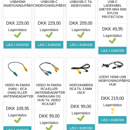
USB/HDMI
USB/USB-C
USB/USB-C TIL
USB-C
INDBYGNING/PÅBYGNING
INDBYGNING/PÅBYGNING
INDBYGNING
LADEKABEL
1METER MAX 65W
NYLON
PROTECTION
DKK 229,00
DKK 229,00
DKK 209,00
DKK 49,95
Lagerstatus
Lagerstatus
Lagerstatus
Lagerstatus
XZENT HDMI-USB
INDBYGNING/PÅBY
HUB
VIDEO IN FAKRA
VIDEO IN FAKRA-
VIDEO/KAMERA
(HAN) - RCA
RCA ELLER
RCA TIL 3,5MM
(HAN) ELLER
ANTENNEADAPTER
JACK
ANTENNEADAPTER
FAKRA HAN OG
DKK 219,00
HUN TIL VIDEO
RCA SÆT
Lagerstatus
DKK 99,00
DKK 109,95
Lagerstatus
Lagerstatus
DKK 99,00
Lagerstatus