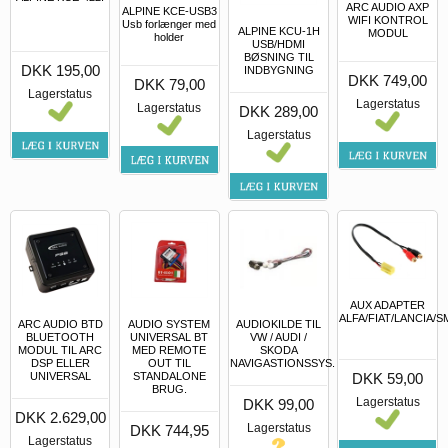
ARC AUDIO AXP
ALPINE KCE-USB3
WIFI KONTROL
Usb forlænger med
ALPINE KCU-1H
MODUL
holder
USB/HDMI
BØSNING TIL
DKK 195,00
INDBYGNING
DKK 749,00
DKK 79,00
Lagerstatus
Lagerstatus
Lagerstatus
DKK 289,00
Lagerstatus
AUX ADAPTER
ALFA/FIAT/LANCIA
ARC AUDIO BTD
AUDIO SYSTEM
AUDIOKILDE TIL
BLUETOOTH
UNIVERSAL BT
VW / AUDI /
MODUL TIL ARC
MED REMOTE
SKODA
DSP ELLER
OUT TIL
NAVIGASTIONSSYS.
DKK 59,00
UNIVERSAL
STANDALONE
BRUG.
Lagerstatus
DKK 99,00
DKK 2.629,00
Lagerstatus
DKK 744,95
Lagerstatus