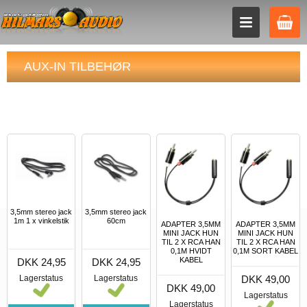
AUX-IN TILBEHØR
3,5mm stereo jack
3,5mm stereo jack
1m 1 x vinkelstik
60cm
ADAPTER 3,5MM
ADAPTER 3,5MM
MINI JACK HUN
MINI JACK HUN
TIL 2 X RCA HAN
TIL 2 X RCA HAN
0,1M HVIDT
0,1M SORT KABEL
KABEL
DKK 24,95
DKK 24,95
DKK 49,00
Lagerstatus
Lagerstatus
DKK 49,00
Lagerstatus
Lagerstatus