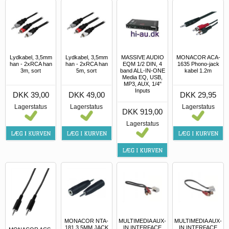
Lydkabel, 3,5mm
Lydkabel, 3,5mm
MASSIVE AUDIO
MONACOR ACA-
han - 2xRCA han
han - 2xRCA han
EQM 1/2 DIN, 4
1635 Phono-jack
3m, sort
5m, sort
band ALL-IN-ONE
kabel 1.2m
Media EQ, USB,
MP3, AUX, 1/4"
Inputs
DKK 39,00
DKK 49,00
DKK 29,95
Lagerstatus
Lagerstatus
Lagerstatus
DKK 919,00
Lagerstatus
MONACOR NTA-
MULTIMEDIA AUX-
MULTIMEDIA AUX-
181 3,5MM JACK
IN INTERFACE
IN INTERFACE