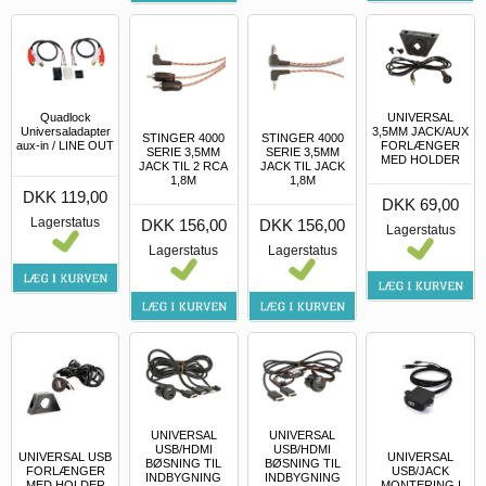
Quadlock
UNIVERSAL
Universaladapter
3,5MM JACK/AUX
STINGER 4000
STINGER 4000
aux-in / LINE OUT
FORLÆNGER
SERIE 3,5MM
SERIE 3,5MM
MED HOLDER
JACK TIL 2 RCA
JACK TIL JACK
1,8M
1,8M
DKK 119,00
DKK 69,00
Lagerstatus
DKK 156,00
DKK 156,00
Lagerstatus
Lagerstatus
Lagerstatus
UNIVERSAL
UNIVERSAL
USB/HDMI
USB/HDMI
UNIVERSAL USB
UNIVERSAL
BØSNING TIL
BØSNING TIL
FORLÆNGER
USB/JACK
INDBYGNING
INDBYGNING
MED HOLDER
MONTERING I