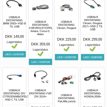
USB/AUX
USB/AUX
ERSTATNING
ERSTATNING
USB/AUX
USB/AUX
Citroen, Peugeot
BMW 2003> HSD B
ERSTATNING
ERSTATNING
2017> HSD Z TIL
TIL USB
CHEVROLET/OPEL
Citroen, Peugeot
USB
Antara, Corsa D,
Adam
DKK 149,00
DKK 229,00
DKK 299,00
Lagerstatus
DKK 359,00
Lagerstatus
Lagerstatus
Lagerstatus
USB/AUX
USB/AUX
USB/AUX
ERSTATNING DIV
ERSTATNING FIAT
ERSTATNING
USB/AUX
CITROEN/MB/OPEL/TOYOTA/PEUGEOT
DIV 2014>
HONDA 2008>
ERSTATNING
HSD C TIL USB
Fiat,Alfa,Lancia