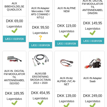
AUX IN. DIGITAL
AUX
FM MODULATOR
BIBEHOLDELSE
TIL
AUX IN Adapter
AUX IN ALPINE
QUADLOCK
ANTENNEKABEL
Mercedes / VW
NEW
DIN/DIN
APS COMAND /
NTG2
DKK 69,00
DKK 149,95
DKK 119,00
Lagerstatus
DKK 99,50
Lagerstatus
Lagerstatus
Lagerstatus
AUX IN. DIGITAL
AUX/USB
FM MODULATOR
ERSTATNING
TIL
AUX-IN Ad.
AUX-IN Adapter
SKODA OCTAVIA
ANTENNEKABEL
ALPINE-JVC AI-
Saab
2013 > 2020
ISO/ISO
NET
DKK 454,95
DKK 189,95
DKK 139,00
DKK 249,00
Lagerstatus
Lagerstatus
Lagerstatus
Lagerstatus