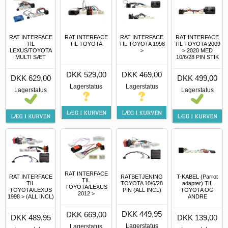
RAT INTERFACE
RAT INTERFACE
RAT INTERFACE
RAT INTERFACE
TIL
TIL TOYOTA
TIL TOYOTA 1998
TIL TOYOTA 2009
LEXUS/TOYOTA
>
> 2020 MED
MULTI SÆT
10/6/28 PIN STIK
DKK 529,00
DKK 469,00
DKK 629,00
DKK 499,00
Lagerstatus
Lagerstatus
Lagerstatus
Lagerstatus
RAT INTERFACE
RAT INTERFACE
RATBETJENING
T-KABEL (Parrot
TIL
TIL
TOYOTA 10/6/28
adapter) TIL
TOYOTA/LEXUS
TOYOTA/LEXUS
PIN (ALL INCL)
TOYOTA OG
2012 >
1998 > (ALL INCL)
ANDRE
DKK 449,95
DKK 669,00
DKK 489,95
DKK 139,00
Lagerstatus
Lagerstatus