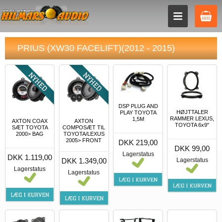
PRIUS (XW30 FACELIFT)(2012 - 2015)
DSP PLUG AND
HØJTTALER
PLAY TOYOTA
RAMMER LEXUS,
1,5M
AXTON COAX
AXTON
TOYOTA 6x9"
SÆT TOYOTA
COMPOSÆT TIL
2000> BAG
TOYOTA/LEXUS
2005> FRONT
DKK 219,00
DKK 99,00
Lagerstatus
DKK 1.119,00
Lagerstatus
DKK 1.349,00
Lagerstatus
Lagerstatus