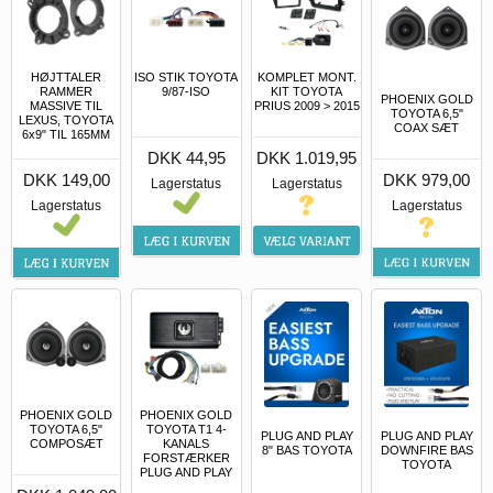
HØJTTALER
ISO STIK TOYOTA
KOMPLET MONT.
RAMMER
9/87-ISO
KIT TOYOTA
PHOENIX GOLD
MASSIVE TIL
PRIUS 2009 > 2015
TOYOTA 6,5"
LEXUS, TOYOTA
COAX SÆT
6x9" TIL 165MM
DKK 44,95
DKK 1.019,95
DKK 979,00
DKK 149,00
Lagerstatus
Lagerstatus
Lagerstatus
Lagerstatus
PHOENIX GOLD
PHOENIX GOLD
TOYOTA 6,5"
TOYOTA T1 4-
PLUG AND PLAY
PLUG AND PLAY
COMPOSÆT
KANALS
8" BAS TOYOTA
DOWNFIRE BAS
FORSTÆRKER
TOYOTA
PLUG AND PLAY