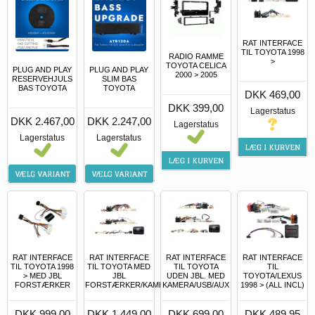
RAT INTERFACE
TIL TOYOTA 1998
RADIO RAMME
>
TOYOTA CELICA
PLUG AND PLAY
PLUG AND PLAY
2000 > 2005
RESERVEHJULS
SLIM BAS
BAS TOYOTA
TOYOTA
DKK 469,00
DKK 399,00
Lagerstatus
DKK 2.467,00
DKK 2.247,00
Lagerstatus
Lagerstatus
Lagerstatus
RAT INTERFACE
RAT INTERFACE
RAT INTERFACE
RAT INTERFACE
TIL TOYOTA 1998
TIL TOYOTA MED
TIL TOYOTA
TIL
> MED JBL
JBL
UDEN JBL. MED
TOYOTA/LEXUS
FORSTÆRKER
FORSTÆRKER/KAMERA/USB/AUX
KAMERA/USB/AUX
1998 > (ALL INCL)
DKK 999,00
DKK 1.449,00
DKK 699,00
DKK 489,95