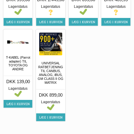
Lagerstatus
Lagerstatus
Lagerstatus
Lagerstatus
T-KABEL (Parrot
adapter) TIL
UNIVERSAL
TOYOTA OG
RATBETJENING
ANDRE
TIL CANBUS,
ANALOG, iBUS,
GM CLASS II OG
DKK 139,00
MATRIX
Lagerstatus
DKK 899,00
Lagerstatus