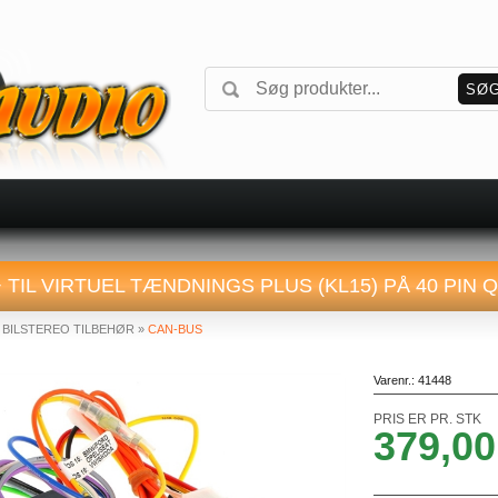
 TIL VIRTUEL TÆNDNINGS PLUS (KL15) PÅ 40 PIN 
»
BILSTEREO TILBEHØR
»
CAN-BUS
Varenr.:
41448
PRIS ER PR. STK
379,00