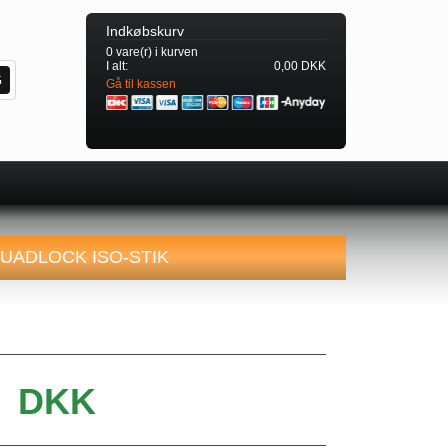
Indkøbskurv
0 vare(r) i kurven
I alt:
0,00 DKK
Gå til kassen
QUADLOCK ISO-STIK
DKK