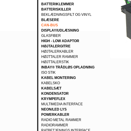
BATTERIKLEMMER
BATTERISKILLER
BEKLÆDNINGSFILT OG VINYL
BLÆSERE
CAN-BUS
DISPLAY/UDLÆSNING
GLASFIBER
HIGH - LOW ADAPTOR
HØJTALERGITRE
HØJTALERKABLER
HØJTTALER RAMMER
HØJTTALERSTIK
INBAY® TRÅDLØS OPLADNING
ISO STIK
KABEL MONTERING
KABELSKO
KABELSÆT
KONDENSATOR
KRYMPEFLEX
MULTIMEDIA INTERFACE
NEON/LED LYS
POWERKABLER
RADIO METAL RAMMER
RADIORAMMER
RATBETJENINGS INTERFACE