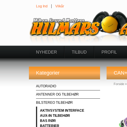
Log Ind
Vilkår
NYHEDER
TILBUD
PROFIL
Kategorier
CAN+
Forside
AUTORADIO
ANTENNER OG TILBEHØR
BILSTEREO TILBEHØR
AKTIVSYSTEM INTERFACE
AUX-IN TILBEHØR
BAS RØR
BATTERIER