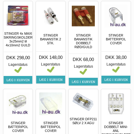
STINGER 4x MAXI
STINGER
STINGER
STINGER
SIKRINGSKOLDER
BANANSTIK 2
BANANSTIK
BATTERIPOL
3x25mm2 til
STK.
DOBBELT
COVER
4x10mm2 GULD
RØD/GULD
DKK 148,00
DKK 38,00
DKK 298,00
DKK 68,00
Lagerstatus
Lagerstatus
Lagerstatus
Lagerstatus
STINGER DFP211
SØLV 2 X AGU
STINGER
STINGER
STINGER
BATTERIPOL
BATTERIPOL
DOBBELT MINI-
COVER
COVER
ANL