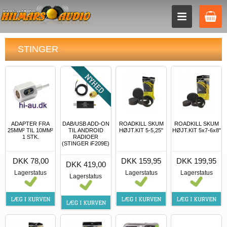
STINGER
ADAPTER FRA
DAB/USB ADD-ON
ROADKILL SKUM
ROADKILL SKUM
25MM² TIL 10MM²
TIL ANDROID
HØJT.KIT 5-5,25"
HØJT.KIT 5x7-6x8"
1 STK.
RADIOER
(STINGER iF209E)
DKK 78,00
DKK 159,95
DKK 199,95
DKK 419,00
Lagerstatus
Lagerstatus
Lagerstatus
Lagerstatus