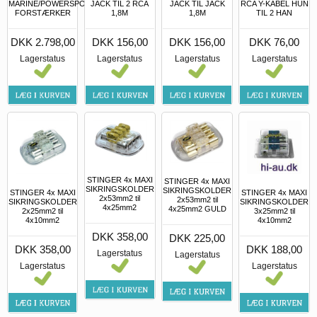
MARINE/POWERSPORT
JACK TIL 2 RCA
JACK TIL JACK
RCA Y-KABEL HUN
FORSTÆRKER
1,8M
1,8M
TIL 2 HAN
DKK 2.798,00
DKK 156,00
DKK 156,00
DKK 76,00
Lagerstatus
Lagerstatus
Lagerstatus
Lagerstatus
STINGER 4x MAXI
STINGER 4x MAXI
SIKRINGSKOLDER
SIKRINGSKOLDER
STINGER 4x MAXI
STINGER 4x MAXI
2x53mm2 til
2x53mm2 til
SIKRINGSKOLDER
SIKRINGSKOLDER
4x25mm2
4x25mm2 GULD
2x25mm2 til
3x25mm2 til
4x10mm2
4x10mm2
DKK 358,00
DKK 225,00
DKK 358,00
DKK 188,00
Lagerstatus
Lagerstatus
Lagerstatus
Lagerstatus