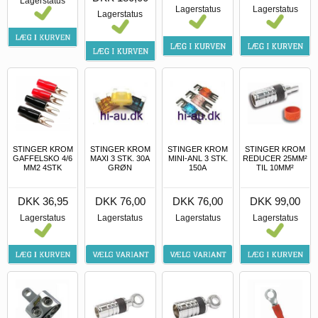
Lagerstatus
Lagerstatus
Lagerstatus
Lagerstatus
STINGER KROM
STINGER KROM
STINGER KROM
STINGER KROM
GAFFELSKO 4/6
MAXI 3 STK. 30A
MINI-ANL 3 STK.
REDUCER 25MM²
MM2 4STK
GRØN
150A
TIL 10MM²
DKK 36,95
DKK 76,00
DKK 76,00
DKK 99,00
Lagerstatus
Lagerstatus
Lagerstatus
Lagerstatus