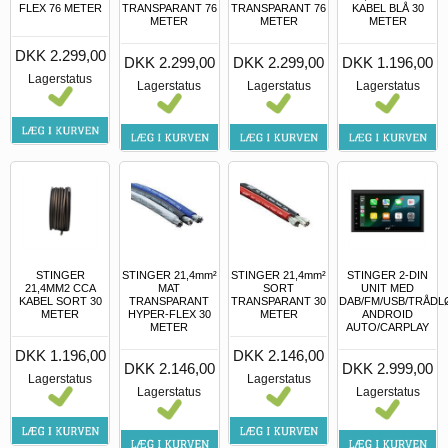
FLEX 76 METER
TRANSPARANT 76
TRANSPARANT 76
KABEL BLÅ 30
METER
METER
METER
DKK 2.299,00
DKK 2.299,00
DKK 2.299,00
DKK 1.196,00
Lagerstatus
Lagerstatus
Lagerstatus
Lagerstatus
STINGER
STINGER 21,4mm²
STINGER 21,4mm²
STINGER 2-DIN
21,4MM2 CCA
MAT
SORT
UNIT MED
KABEL SORT 30
TRANSPARANT
TRANSPARANT 30
DAB/FM/USB/TRÅDL
METER
HYPER-FLEX 30
METER
ANDROID
METER
AUTO/CARPLAY
DKK 1.196,00
DKK 2.146,00
DKK 2.146,00
DKK 2.999,00
Lagerstatus
Lagerstatus
Lagerstatus
Lagerstatus