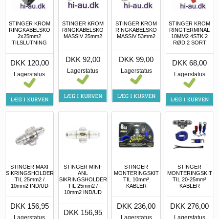
STINGER KROM
STINGER KROM
STINGER KROM
STINGER KROM
RINGKABELSKO
RINGKABELSKO
RINGKABELSKO
RINGTERMINAL
2x25mm2
MASSIV 25mm2
MASSIV 53mm2
10MM2 4STK 2
TILSLUTNING
RØD 2 SORT
DKK 92,00
DKK 99,00
DKK 120,00
DKK 68,00
Lagerstatus
Lagerstatus
Lagerstatus
Lagerstatus
STINGER MAXI
STINGER MINI-
STINGER
STINGER
SIKRINGSHOLDER
ANL
MONTERINGSKIT
MONTERINGSKIT
TIL 25mm2 /
SIKRINGSHOLDER
TIL 10mm²
TIL 20-25mm²
10mm2 IND/UD
TIL 25mm2 /
KABLER
KABLER
10mm2 IND/UD
DKK 156,95
DKK 236,00
DKK 276,00
DKK 156,95
Lagerstatus
Lagerstatus
Lagerstatus