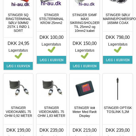
STINGER SQ
STINGER
STINGER SXMF
STINGER SØLV
RINGTERMINAL
STELTERMINAL
MAXI
MARINE/POWERSP
SØLV 50MM2
KROM 25mm2
SIKRINGSHOLDER
165MM COAX
2STK 1 RØD 1
TIL 25mm2 og
SORT
10mm2 kabel
DKK 100,00
DKK 798,00
DKK 24,95
DKK 150,00
Lagerstatus
Lagerstatus
Lagerstatus
Lagerstatus
STINGER
STINGER
STINGER Volt
STINGER OPTISK
VIDEOKABEL 75
VIDEOKABEL 75
Meter Med Rødt
TOSLINK 5,2M
OHM 0,92 METER
OHM 1,83 METER
Display
DKK 199,00
DKK 239,00
DKK 219,00
DKK 239,00