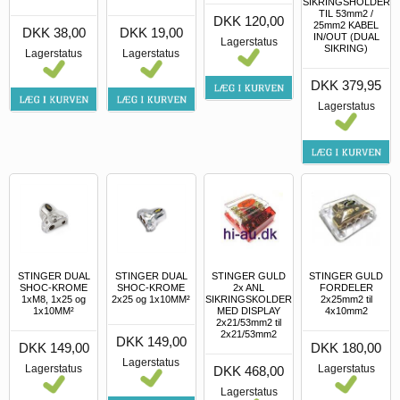
SIKRINGSHOLDER
TIL 53mm2 /
DKK 120,00
25mm2 KABEL
DKK 38,00
DKK 19,00
IN/OUT (DUAL
Lagerstatus
SIKRING)
Lagerstatus
Lagerstatus
DKK 379,95
Lagerstatus
STINGER DUAL
STINGER DUAL
STINGER GULD
STINGER GULD
SHOC-KROME
SHOC-KROME
2x ANL
FORDELER
1xM8, 1x25 og
2x25 og 1x10MM²
SIKRINGSKOLDER
2x25mm2 til
1x10MM²
MED DISPLAY
4x10mm2
2x21/53mm2 til
2x21/53mm2
DKK 149,00
DKK 149,00
DKK 180,00
Lagerstatus
Lagerstatus
Lagerstatus
DKK 468,00
Lagerstatus