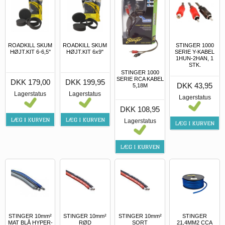
ROADKILL SKUM
ROADKILL SKUM
STINGER 1000
HØJT.KIT 6-6,5"
HØJT.KIT 6x9"
SERIE Y-KABEL
1HUN-2HAN, 1
STK.
STINGER 1000
SERIE RCA KABEL
DKK 179,00
DKK 199,95
DKK 43,95
5,18M
Lagerstatus
Lagerstatus
Lagerstatus
DKK 108,95
Lagerstatus
STINGER 10mm²
STINGER 10mm²
STINGER 10mm²
STINGER
MAT BLÅ HYPER-
RØD
SORT
21,4MM2 CCA