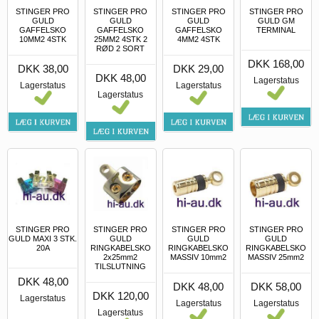
STINGER PRO
STINGER PRO
STINGER PRO
STINGER PRO
GULD
GULD
GULD
GULD GM
GAFFELSKO
GAFFELSKO
GAFFELSKO
TERMINAL
10MM2 4STK
25MM2 4STK 2
4MM2 4STK
RØD 2 SORT
DKK 168,00
DKK 38,00
DKK 29,00
DKK 48,00
Lagerstatus
Lagerstatus
Lagerstatus
Lagerstatus
STINGER PRO
STINGER PRO
STINGER PRO
STINGER PRO
GULD MAXI 3 STK.
GULD
GULD
GULD
20A
RINGKABELSKO
RINGKABELSKO
RINGKABELSKO
2x25mm2
MASSIV 10mm2
MASSIV 25mm2
TILSLUTNING
DKK 48,00
DKK 48,00
DKK 58,00
DKK 120,00
Lagerstatus
Lagerstatus
Lagerstatus
Lagerstatus