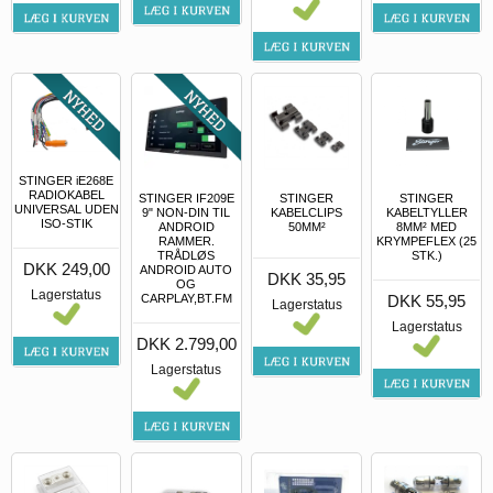
STINGER iE268E
RADIOKABEL
STINGER IF209E
STINGER
STINGER
UNIVERSAL UDEN
9" NON-DIN TIL
KABELCLIPS
KABELTYLLER
ISO-STIK
ANDROID
50MM²
8MM² MED
RAMMER.
KRYMPEFLEX (25
TRÅDLØS
STK.)
DKK 249,00
ANDROID AUTO
DKK 35,95
OG
Lagerstatus
CARPLAY,BT.FM
DKK 55,95
Lagerstatus
Lagerstatus
DKK 2.799,00
Lagerstatus