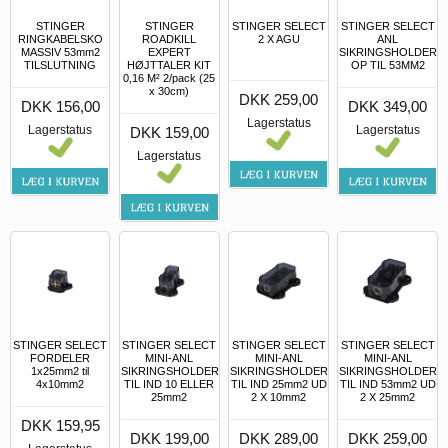
STINGER
STINGER
STINGER SELECT
STINGER SELECT
RINGKABELSKO
ROADKILL
2 X AGU
ANL
MASSIV 53mm2
EXPERT
SIKRINGSHOLDER
TILSLUTNING
HØJTTALER KIT
OP TIL 53MM2
0,16 M² 2/pack (25
x 30cm)
DKK 259,00
DKK 156,00
DKK 349,00
Lagerstatus
Lagerstatus
Lagerstatus
DKK 159,00
Lagerstatus
STINGER SELECT
STINGER SELECT
STINGER SELECT
STINGER SELECT
FORDELER
MINI-ANL
MINI-ANL
MINI-ANL
1x25mm2 til
SIKRINGSHOLDER
SIKRINGSHOLDER
SIKRINGSHOLDER
4x10mm2
TIL IND 10 ELLER
TIL IND 25mm2 UD
TIL IND 53mm2 UD
25mm2
2 X 10mm2
2 X 25mm2
DKK 159,95
DKK 199,00
DKK 289,00
DKK 259,00