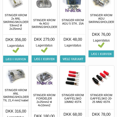
STINGER KROM
STINGER KROM
2x ANL
AGU
STINGER KROM
STINGER KROM
SIKRINGSKOLDER
SIKRINGSHOLDER
4x AGU
AGU 5 STK. 15A
53mm2 til
SIKRINGSHOLDER
2x25mm2
DKK 76,00
DKK 279,00
DKK 48,00
DKK 356,00
Lagerstatus
Lagerstatus
Lagerstatus
Lagerstatus
STINGER KROM
ANL
STINGER KROM
STINGER KROM
STINGER KROM
SIKRINGSHOLDER
FORDELER
GAFFELSKO
GAFFELSKO 20-
TIL 21,4 mm2 kabel
2x25mm2 til
10MM2 4STK
25 MM2 4STK
4x10mm2
DKK 316,00
DKK 68,00
DKK 78,00
DKK 180,00