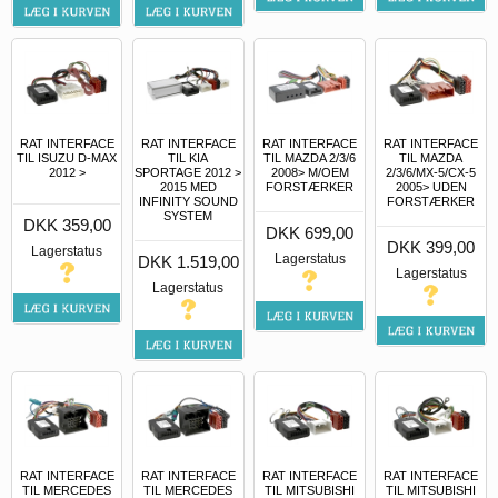
RAT INTERFACE
RAT INTERFACE
RAT INTERFACE
RAT INTERFACE
TIL ISUZU D-MAX
TIL KIA
TIL MAZDA 2/3/6
TIL MAZDA
2012 >
SPORTAGE 2012 >
2008> M/OEM
2/3/6/MX-5/CX-5
2015 MED
FORSTÆRKER
2005> UDEN
INFINITY SOUND
FORSTÆRKER
SYSTEM
DKK 359,00
DKK 699,00
DKK 399,00
Lagerstatus
Lagerstatus
DKK 1.519,00
Lagerstatus
Lagerstatus
RAT INTERFACE
RAT INTERFACE
RAT INTERFACE
RAT INTERFACE
TIL MERCEDES
TIL MERCEDES
TIL MITSUBISHI
TIL MITSUBISHI