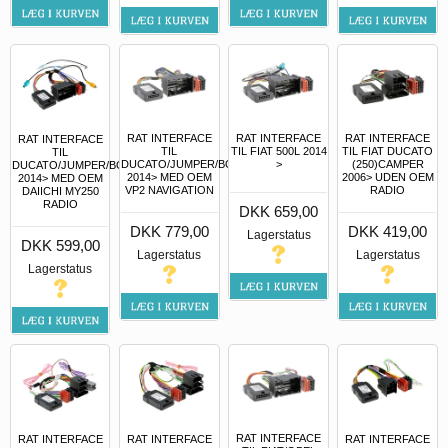
RAT INTERFACE
RAT INTERFACE
RAT INTERFACE
RAT INTERFACE
TIL
TIL FIAT 500L 2014
TIL FIAT DUCATO
TIL
DUCATO/JUMPER/BOXER
>
(250)CAMPER
DUCATO/JUMPER/BOXER
2014> MED OEM
2006> UDEN OEM
2014> MED OEM
VP2 NAVIGATION
RADIO
DAIICHI MY250
RADIO
DKK 659,00
DKK 779,00
DKK 419,00
Lagerstatus
DKK 599,00
Lagerstatus
Lagerstatus
Lagerstatus
RAT INTERFACE
RAT INTERFACE
RAT INTERFACE
RAT INTERFACE