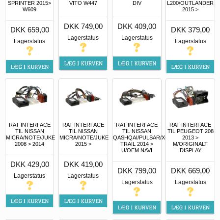
SPRINTER 2015>
VITO W447
DIV
L200/OUTLANDER
W609
2015 >
DKK 749,00
DKK 409,00
DKK 659,00
DKK 379,00
Lagerstatus
Lagerstatus
Lagerstatus
Lagerstatus
RAT INTERFACE
RAT INTERFACE
RAT INTERFACE
RAT INTERFACE
TIL NISSAN
TIL NISSAN
TIL NISSAN
TIL PEUGEOT 208
MICRA/NOTE/JUKE
MICRA/NOTE/JUKE
QASHQAI/PULSAR/X-
2013 >
2008 > 2014
2015 >
TRAIL 2014 >
M/ORIGINALT
U/OEM NAVI
DISPLAY
DKK 429,00
DKK 419,00
DKK 799,00
DKK 669,00
Lagerstatus
Lagerstatus
Lagerstatus
Lagerstatus