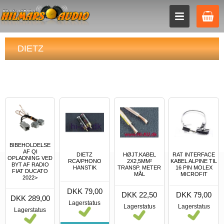
DIETZ
BIBEHOLDELSE
AF QI
DIETZ
HØJT.KABEL
RAT INTERFACE
OPLADNING VED
RCA/PHONO
2X2,5MM²
KABEL ALPINE TIL
BYT AF RADIO
HANSTIK
TRANSP. METER
16 PIN MOLEX
FIAT DUCATO
MÅL
MICROFIT
2022>
DKK 79,00
DKK 22,50
DKK 79,00
DKK 289,00
Lagerstatus
Lagerstatus
Lagerstatus
Lagerstatus