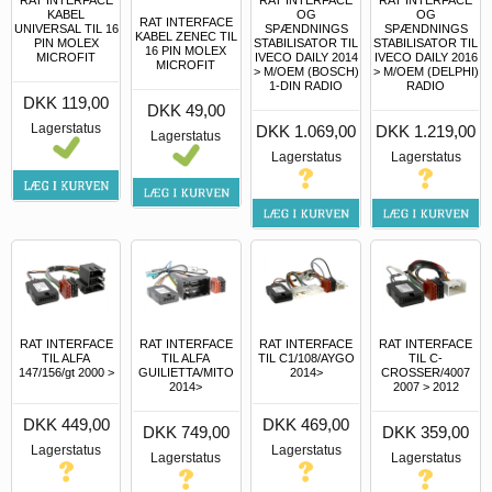
RAT INTERFACE
RAT INTERFACE
RAT INTERFACE
OG
OG
KABEL
RAT INTERFACE
SPÆNDNINGS
SPÆNDNINGS
UNIVERSAL TIL 16
KABEL ZENEC TIL
STABILISATOR TIL
STABILISATOR TIL
PIN MOLEX
16 PIN MOLEX
IVECO DAILY 2014
IVECO DAILY 2016
MICROFIT
MICROFIT
> M/OEM (BOSCH)
> M/OEM (DELPHI)
1-DIN RADIO
RADIO
DKK 119,00
DKK 49,00
Lagerstatus
DKK 1.069,00
DKK 1.219,00
Lagerstatus
Lagerstatus
Lagerstatus
RAT INTERFACE
RAT INTERFACE
RAT INTERFACE
RAT INTERFACE
TIL ALFA
TIL ALFA
TIL C1/108/AYGO
TIL C-
147/156/gt 2000 >
GUILIETTA/MITO
2014>
CROSSER/4007
2014>
2007 > 2012
DKK 449,00
DKK 469,00
DKK 749,00
DKK 359,00
Lagerstatus
Lagerstatus
Lagerstatus
Lagerstatus