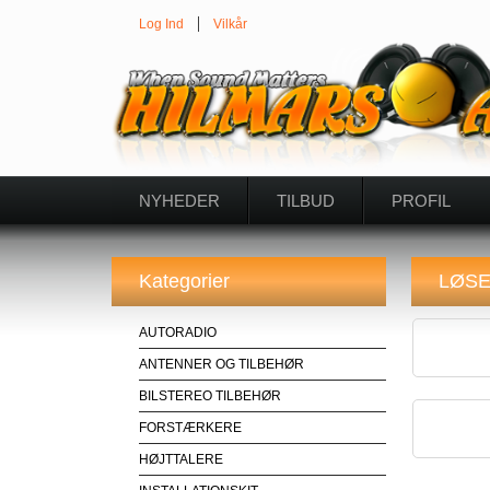
Log Ind
Vilkår
NYHEDER
TILBUD
PROFIL
Kategorier
LØS
AUTORADIO
ANTENNER OG TILBEHØR
BILSTEREO TILBEHØR
FORSTÆRKERE
HØJTTALERE