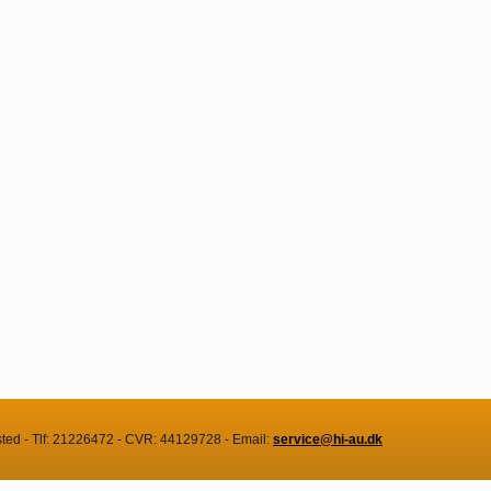
sted - Tlf: 21226472 - CVR: 44129728 - Email:
service@hi-au.dk