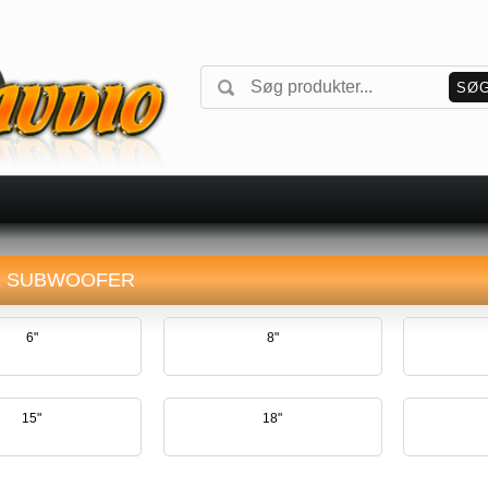
E SUBWOOFER
6"
8"
15"
18"