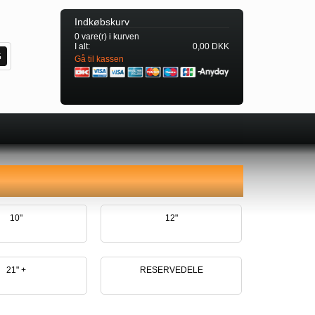
Indkøbskurv
0 vare(r) i kurven
I alt:
0,00 DKK
Gå til kassen
10"
12"
21" +
RESERVEDELE