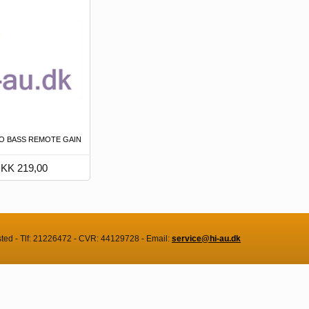
O BASS REMOTE GAIN
KK 219,00
sted - Tlf: 21226472 - CVR: 44129728 - Email:
service@hi-au.dk