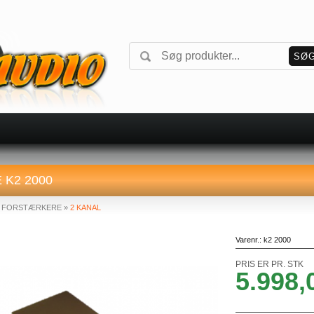
 K2 2000
»
FORSTÆRKERE
»
2 KANAL
Varenr.:
k2 2000
PRIS ER PR. STK
5.998,