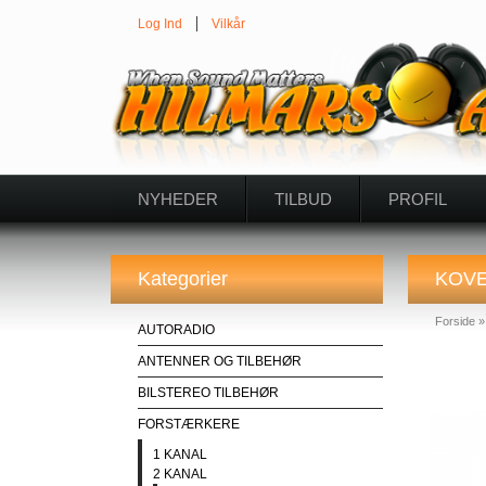
Log Ind
Vilkår
NYHEDER
TILBUD
PROFIL
Kategorier
KOVE
Forside
AUTORADIO
ANTENNER OG TILBEHØR
BILSTEREO TILBEHØR
FORSTÆRKERE
1 KANAL
2 KANAL