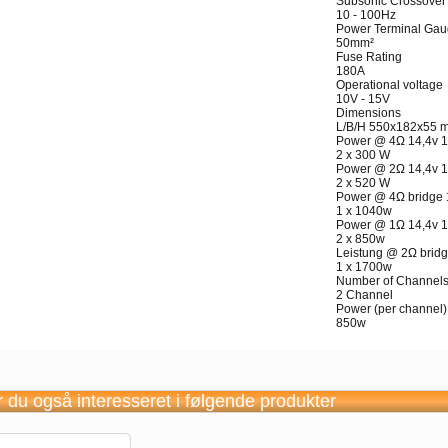
Subsonic Crossover
10 - 100Hz
Power Terminal Ga
50mm²
Fuse Rating
180A
Operational voltage
10V - 15V
Dimensions
L/B/H 550x182x55 
Power @ 4Ω 14,4v 
2 x 300 W
Power @ 2Ω 14,4v 
2 x 520 W
Power @ 4Ω bridge
1 x 1040w
Power @ 1Ω 14,4v 
2 x 850w
Leistung @ 2Ω brid
1 x 1700w
Number of Channel
2 Channel
Power (per channel)
850w
 du også interesseret i følgende produkter