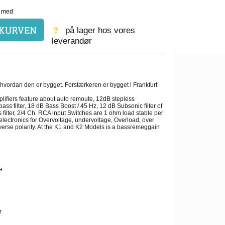
på lager hos vores
leverandør
e hvordan den er bygget. Forstærkeren er bygget i Frankfurt
lifiers feature about auto remoute, 12dB stepless
ass filter, 18 dB Bass Boost / 45 Hz, 12 dB Subsonic filter of
ilter, 2/4 Ch. RCA input Switches are 1 ohm load stable per
electronics for Overvoltage, undervoltage, Overload, over
erse polarity. At the K1 and K2 Models is a bassremeggain
.
e
r
r