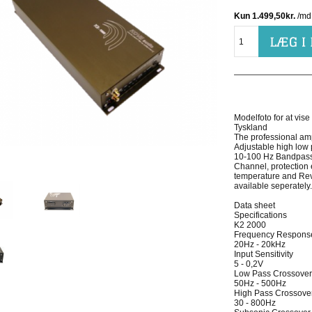
Modelfoto for at vis
Tyskland
The professional amp
Adjustable high low p
10-100 Hz Bandpass f
Channel, protection 
temperature and Rev
available seperately
Data sheet
Specifications
K2 2000
Frequency Respons
20Hz - 20kHz
Input Sensitivity
5 - 0,2V
Low Pass Crossove
50Hz - 500Hz
High Pass Crossove
30 - 800Hz