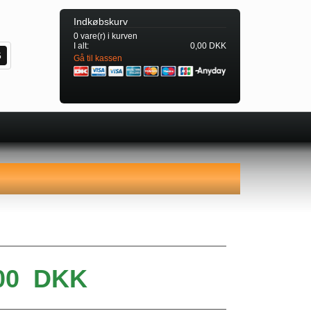
Indkøbskurv
0 vare(r) i kurven
I alt:
0,00 DKK
Gå til kassen
00
DKK